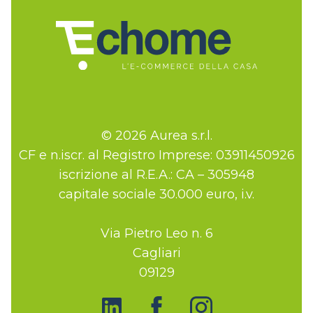
© 2026 Aurea s.r.l.
CF e n.iscr. al Registro Imprese: 03911450926
iscrizione al R.E.A.: CA – 305948
capitale sociale 30.000 euro, i.v.
Via Pietro Leo n. 6
Cagliari
09129