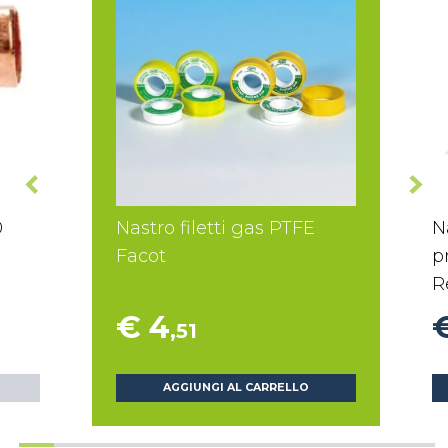
0
Nastro filetti gas PTFE
N
Facot
p
R
€ 4
,51
AGGIUNGI AL CARRELLO