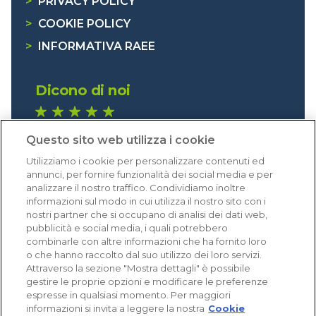
>
PRIVACY POLICY
>
COOKIE POLICY
>
INFORMATIVA RAEE
Dicono di noi
1.641 recensioni
Questo sito web utilizza i cookie
Eccellente (4,8)
Utilizziamo i cookie per personalizzare contenuti ed
Acquisti verificati
annunci, per fornire funzionalità dei social media e per
analizzare il nostro traffico. Condividiamo inoltre
informazioni sul modo in cui utilizza il nostro sito con i
nostri partner che si occupano di analisi dei dati web,
pubblicità e social media, i quali potrebbero
combinarle con altre informazioni che ha fornito loro
o che hanno raccolto dal suo utilizzo dei loro servizi.
Attraverso la sezione "Mostra dettagli" è possibile
gestire le proprie opzioni e modificare le preferenze
espresse in qualsiasi momento. Per maggiori
informazioni si invita a leggere la nostra
Cookie