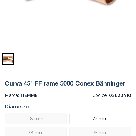
Curva 45° FF rame 5000 Conex Bänninger
Marca:
TIEMME
Codice:
02620410
Diametro
18 mm
22 mm
28 mm
35 mm