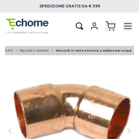
SPEDIZIONE
GRATIS DA € 399
RAULICA
Raccordi e collettori
Raccordi in rame e bronzo a saldare per acqua