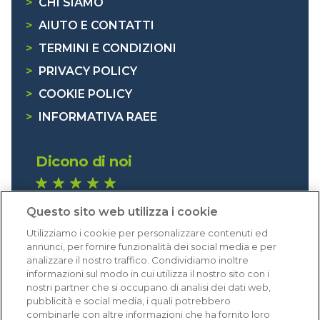
>
CHI SIAMO
>
AIUTO E CONTATTI
>
TERMINI E CONDIZIONI
>
PRIVACY POLICY
>
COOKIE POLICY
>
INFORMATIVA RAEE
Dicono di noi
1.641 recensioni
Questo sito web utilizza i cookie
Eccellente (4,8)
Utilizziamo i cookie per personalizzare contenuti ed
Acquisti verificati
annunci, per fornire funzionalità dei social media e per
analizzare il nostro traffico. Condividiamo inoltre
informazioni sul modo in cui utilizza il nostro sito con i
nostri partner che si occupano di analisi dei dati web,
pubblicità e social media, i quali potrebbero
combinarle con altre informazioni che ha fornito loro