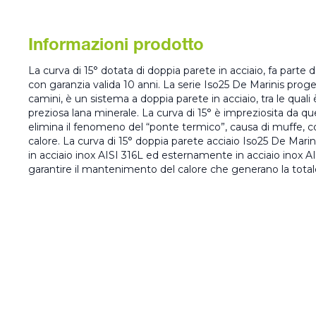
Informazioni prodotto
La curva di 15° dotata di doppia parete in acciaio, fa part
con garanzia valida 10 anni. La serie Iso25 De Marinis proge
camini, è un sistema a doppia parete in acciaio, tra le quali
preziosa lana minerale. La curva di 15° è impreziosita da qu
elimina il fenomeno del “ponte termico”, causa di muffe, c
calore. La curva di 15° doppia parete acciaio Iso25 De Mar
in acciaio inox AISI 316L ed esternamente in acciaio inox AI
garantire il mantenimento del calore che generano la tota