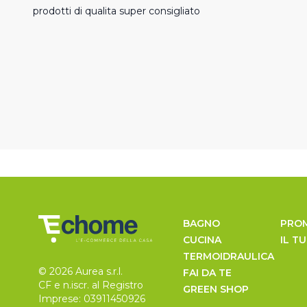
prodotti di qualita super consigliato
BAGNO
PRO
CUCINA
IL T
TERMOIDRAULICA
© 2026 Aurea s.r.l.
FAI DA TE
CF e n.iscr. al Registro
GREEN SHOP
Imprese: 03911450926