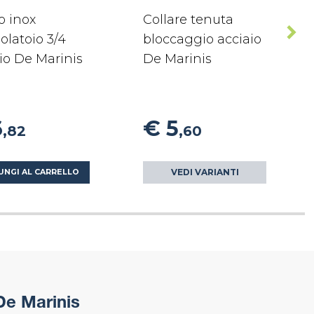
o inox
Collare tenuta
olatoio 3/4
bloccaggio acciaio
io De Marinis
De Marinis
6
€ 5
,82
,60
VEDI VARIANTI
UNGI AL CARRELLO
De Marinis