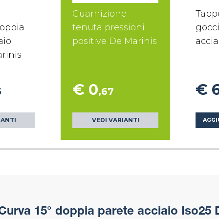
Guarnizione
Tapp
doppia
tenuta pressioni
gocci
aio
positive De Marinis
accia
rinis
€ 0
€ 
5
,67
IANTI
VEDI VARIANTI
AGGI
Curva 15° doppia parete acciaio Iso25 