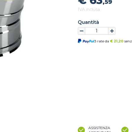
€ 63
,59
IVA inclusa
Quantità
3 rate da
€
21,20
senz
ASSISTENZA