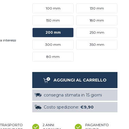
100 mm
130 mm
150 mm
180 mm
200 mm
250 mm
a interessi
300 mm
350 mm
80 mm
AGGIUNGI AL CARRELLO
consegna stimata in 15 giorni
Costo spedizione:
€9,90
TRASPORTO
2 ANNI
PAGAMENTO