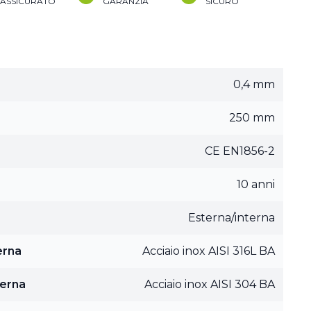
ASSICURATO
GARANZIA
SICURO
0,4 mm
250 mm
CE EN1856-2
10 anni
Esterna/interna
erna
Acciaio inox AISI 316L BA
terna
Acciaio inox AISI 304 BA