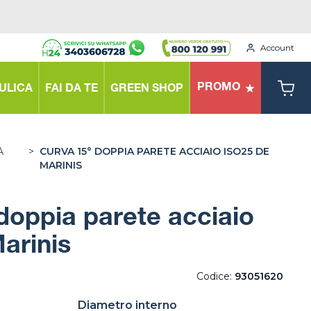
Account
PROMO
ULICA
FAI DA TE
GREEN SHOP
A
>
CURVA 15° DOPPIA PARETE ACCIAIO ISO25 DE
MARINIS
doppia parete acciaio
arinis
Codice:
93051620
Diametro interno