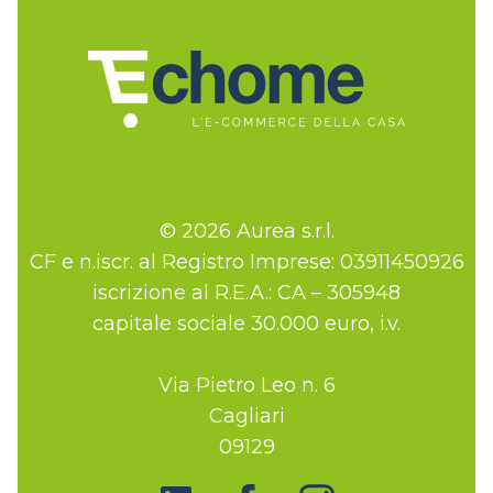
© 2026 Aurea s.r.l.
CF e n.iscr. al Registro Imprese: 03911450926
iscrizione al R.E.A.: CA – 305948
capitale sociale 30.000 euro, i.v.
Via Pietro Leo n. 6
Cagliari
09129