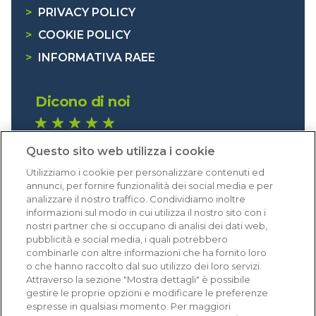
>
PRIVACY POLICY
>
COOKIE POLICY
>
INFORMATIVA RAEE
Dicono di noi
1.640 recensioni
Questo sito web utilizza i cookie
Eccellente (4,8)
Utilizziamo i cookie per personalizzare contenuti ed
Acquisti verificati
annunci, per fornire funzionalità dei social media e per
analizzare il nostro traffico. Condividiamo inoltre
informazioni sul modo in cui utilizza il nostro sito con i
nostri partner che si occupano di analisi dei dati web,
pubblicità e social media, i quali potrebbero
combinarle con altre informazioni che ha fornito loro
o che hanno raccolto dal suo utilizzo dei loro servizi.
Attraverso la sezione "Mostra dettagli" è possibile
gestire le proprie opzioni e modificare le preferenze
espresse in qualsiasi momento. Per maggiori