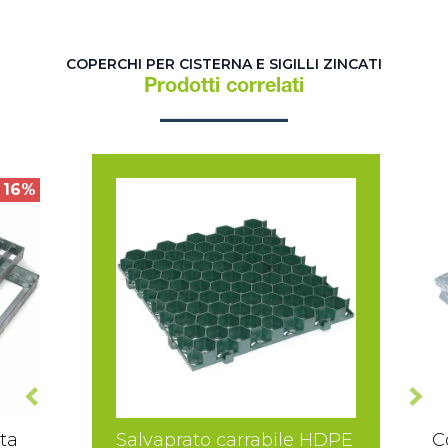
COPERCHI PER CISTERNA E SIGILLI ZINCATI
Prodotti correlati
16%
ta
Salvaprato carrabile HDPE
C