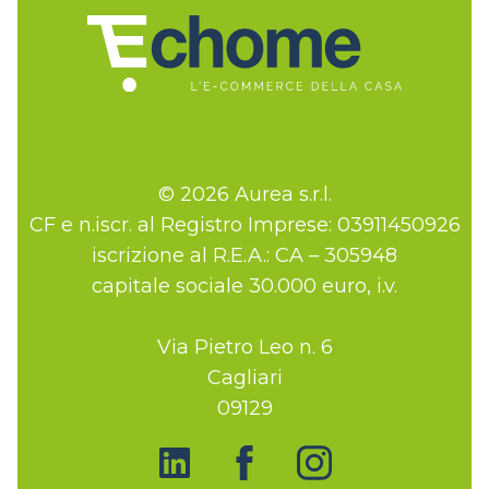
© 2026 Aurea s.r.l.
CF e n.iscr. al Registro Imprese: 03911450926
iscrizione al R.E.A.: CA – 305948
capitale sociale 30.000 euro, i.v.
Via Pietro Leo n. 6
Cagliari
09129