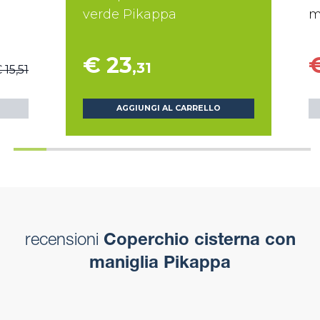
verde Pikappa
m
€ 23
€
,31
 15,51
AGGIUNGI AL CARRELLO
recensioni
Coperchio cisterna con
maniglia Pikappa