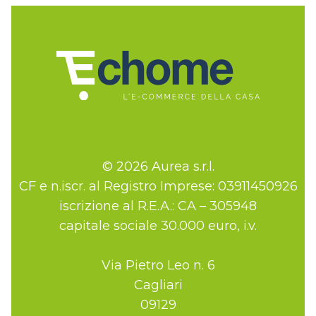
© 2026 Aurea s.r.l.
CF e n.iscr. al Registro Imprese: 03911450926
iscrizione al R.E.A.: CA – 305948
capitale sociale 30.000 euro, i.v.
Via Pietro Leo n. 6
Cagliari
09129