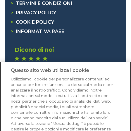
>
TERMINI E CONDIZIONI
>
PRIVACY POLICY
>
COOKIE POLICY
>
INFORMATIVA RAEE
Dicono di noi
1.640 recensioni
Questo sito web utilizza i cookie
Eccellente (4,8)
Utilizziamo i cookie per personalizzare contenuti ed
Acquisti verificati
annunci, per fornire funzionalità dei social media e per
analizzare il nostro traffico. Condividiamo inoltre
informazioni sul modo in cui utilizza il nostro sito con i
nostri partner che si occupano di analisi dei dati web,
pubblicità e social media, i quali potrebbero
combinarle con altre informazioni che ha fornito loro
o che hanno raccolto dal suo utilizzo dei loro servizi.
Attraverso la sezione "Mostra dettagli" è possibile
gestire le proprie opzioni e modificare le preferenze