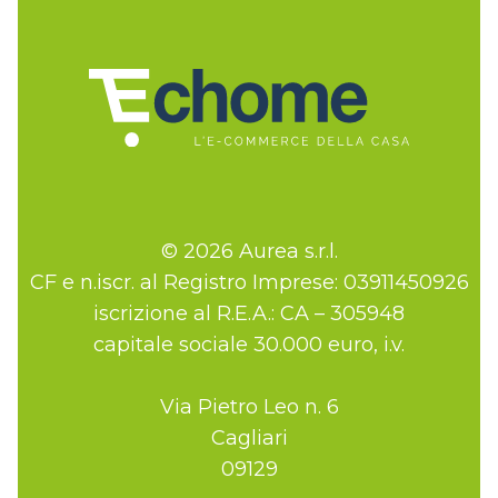
© 2026 Aurea s.r.l.
CF e n.iscr. al Registro Imprese: 03911450926
iscrizione al R.E.A.: CA – 305948
capitale sociale 30.000 euro, i.v.
Via Pietro Leo n. 6
Cagliari
09129