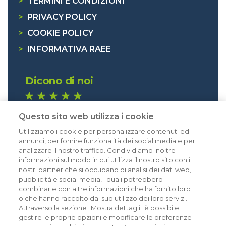
>
TERMINI E CONDIZIONI
>
PRIVACY POLICY
>
COOKIE POLICY
>
INFORMATIVA RAEE
Dicono di noi
1.640 recensioni
Questo sito web utilizza i cookie
Eccellente (4,8)
Utilizziamo i cookie per personalizzare contenuti ed
Acquisti verificati
annunci, per fornire funzionalità dei social media e per
analizzare il nostro traffico. Condividiamo inoltre
informazioni sul modo in cui utilizza il nostro sito con i
nostri partner che si occupano di analisi dei dati web,
pubblicità e social media, i quali potrebbero
combinarle con altre informazioni che ha fornito loro
o che hanno raccolto dal suo utilizzo dei loro servizi.
Attraverso la sezione "Mostra dettagli" è possibile
gestire le proprie opzioni e modificare le preferenze