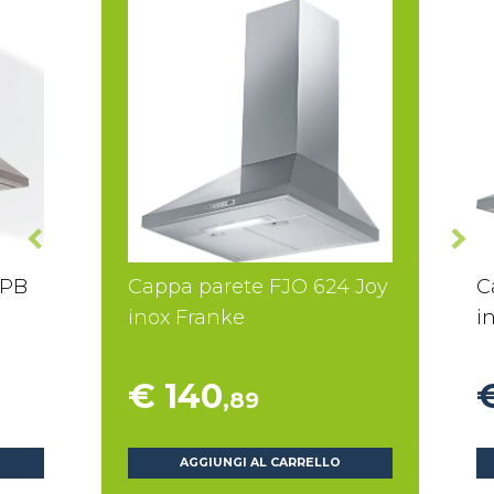
 PB
Cappa parete FJO 624 Joy
C
inox Franke
i
€ 140
,89
AGGIUNGI AL CARRELLO