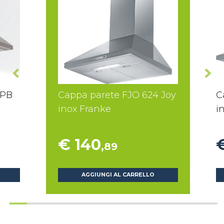
 PB
Cappa parete FJO 624 Joy
C
inox Franke
i
€ 140
,89
AGGIUNGI AL CARRELLO