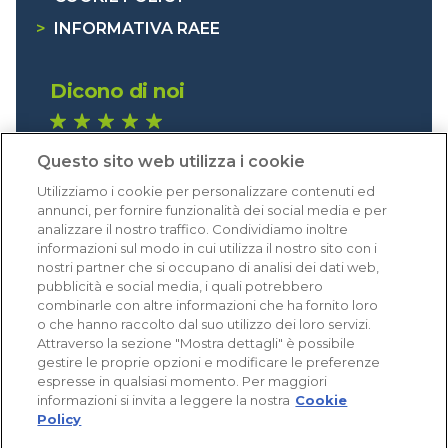
>
INFORMATIVA RAEE
Dicono di noi
1.640 recensioni
Questo sito web utilizza i cookie
Eccellente (4,8)
Utilizziamo i cookie per personalizzare contenuti ed
Acquisti verificati
annunci, per fornire funzionalità dei social media e per
analizzare il nostro traffico. Condividiamo inoltre
informazioni sul modo in cui utilizza il nostro sito con i
nostri partner che si occupano di analisi dei dati web,
pubblicità e social media, i quali potrebbero
combinarle con altre informazioni che ha fornito loro
o che hanno raccolto dal suo utilizzo dei loro servizi.
Attraverso la sezione "Mostra dettagli" è possibile
gestire le proprie opzioni e modificare le preferenze
espresse in qualsiasi momento. Per maggiori
informazioni si invita a leggere la nostra
Cookie
Policy