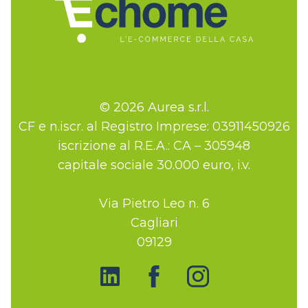
© 2026 Aurea s.r.l.
CF e n.iscr. al Registro Imprese: 03911450926
iscrizione al R.E.A.: CA – 305948
capitale sociale 30.000 euro, i.v.
Via Pietro Leo n. 6
Cagliari
09129