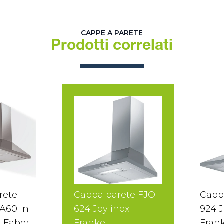
CAPPE A PARETE
Prodotti correlati
rete
Cappa parete FJO
Capp
 A60 in
624 Joy inox
924 J
x Faber
Franke
Fran