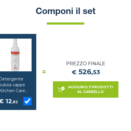
Componi il set
PREZZO FINALE
=
526
€
,
53
Detergente
pulizia cappe
AGGIUNGI 3 PRODOTTI
Kitchen Care
AL CARRELLO
Franke
€ 12
,82