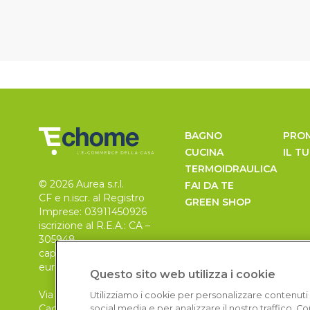
BAGNO
PRO
CUCINA
IL T
TERMOIDRAULICA
© 2026 Aurea s.r.l.
FAI DA TE
CF e n.iscr. al Registro
GREEN SHOP
Imprese: 03911450926
iscrizione al R.E.A.: CA –
305948
capitale sociale 30.000
euro, i.v.
Questo sito web utilizza i cookie
Via Pietro Leo n. 6
Utilizziamo i cookie per personalizzare contenuti 
Cagliari
social media e per analizzare il nostro traffico. 