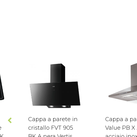
n
Cappa a parete in
Cappa a pa
e
cristallo FVT 905
Value PB X
BK
BK A nera Vertis
acciaio ino