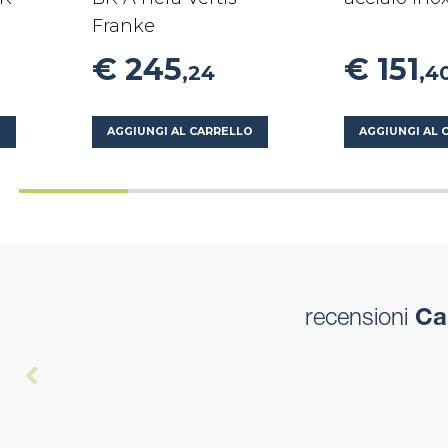
Franke
€ 245
€ 151
,24
,4
O
AGGIUNGI AL CARRELLO
AGGIUNGI AL 
recensioni
Cap