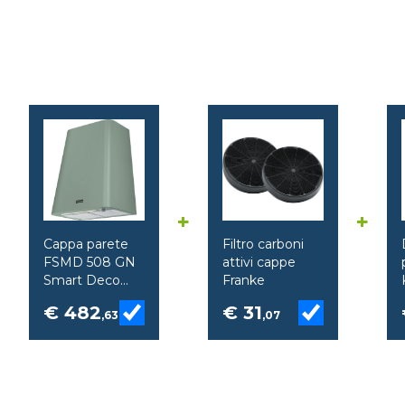
+
+
Cappa parete
Filtro carboni
FSMD 508 GN
attivi cappe
Smart Deco
Franke
verde Franke
€ 482
€ 31
,63
,07