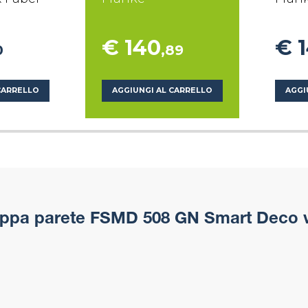
€ 140
€ 
0
,89
CARRELLO
AGGIUNGI AL CARRELLO
AGGI
pa parete FSMD 508 GN Smart Deco v