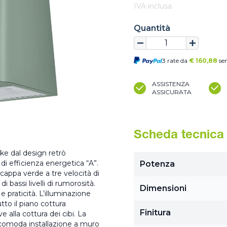
IVA inclusa
Quantità
3 rate da
€
160,88
se
ASSISTENZA
ASSICURATA
Scheda tecnica
e dal design retrò
di efficienza energetica “A”.
Potenza
ppa verde a tre velocità di
i bassi livelli di rumorosità.
Dimensioni
 praticità. L’illuminazione
to il piano cottura
Finitura
alla cottura dei cibi. La
omoda installazione a muro