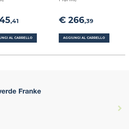
145
€ 266
,41
,39
UNGI AL CARRELLO
AGGIUNGI AL CARRELLO
erde Franke