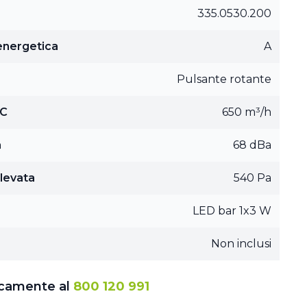
335.0530.200
 energetica
A
Pulsante rotante
EC
650 m³/h
a
68 dBa
ilevata
540 Pa
LED bar 1x3 W
Non inclusi
icamente al
800 120 991