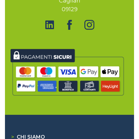
Cagliari
09129
>
CHI SIAMO