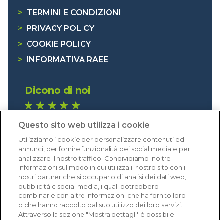
>
TERMINI E CONDIZIONI
>
PRIVACY POLICY
>
COOKIE POLICY
>
INFORMATIVA RAEE
Dicono di noi
1.640 recensioni
Questo sito web utilizza i cookie
Eccellente (4,8)
Utilizziamo i cookie per personalizzare contenuti ed
Acquisti verificati
annunci, per fornire funzionalità dei social media e per
analizzare il nostro traffico. Condividiamo inoltre
informazioni sul modo in cui utilizza il nostro sito con i
nostri partner che si occupano di analisi dei dati web,
pubblicità e social media, i quali potrebbero
combinarle con altre informazioni che ha fornito loro
o che hanno raccolto dal suo utilizzo dei loro servizi.
Attraverso la sezione "Mostra dettagli" è possibile