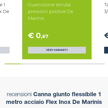
e 1
Guarnizione tenuta
T
ox De
pressioni positive De
3
Marinis
€ 0
,67
VEDI VARIANTI
recensioni
Canna giunto flessibile 1
metro acciaio Flex Inox De Marinis