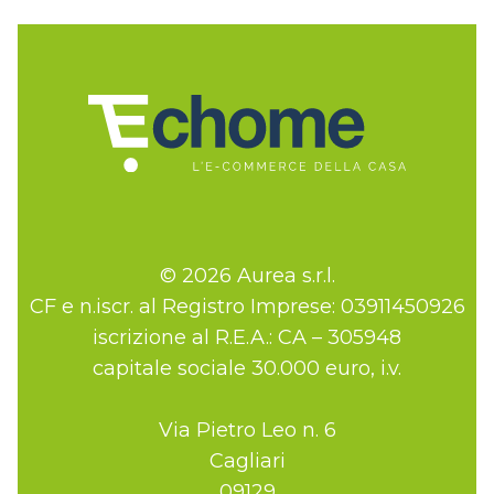
© 2026 Aurea s.r.l.
CF e n.iscr. al Registro Imprese: 03911450926
iscrizione al R.E.A.: CA – 305948
capitale sociale 30.000 euro, i.v.
Via Pietro Leo n. 6
Cagliari
09129