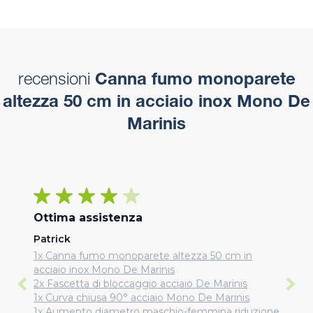
recensioni
Canna fumo monoparete
altezza 50 cm in acciaio inox Mono De
Marinis
Ottima assistenza
Patrick
1x Canna fumo monoparete altezza 50 cm in
acciaio inox Mono De Marinis
2x Fascetta di bloccaggio acciaio De Marinis
1x Curva chiusa 90° acciaio Mono De Marinis
1x Aumento diametro maschio-femmina riduzione