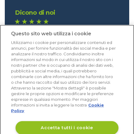
Dicono di noi
1.640 recensioni
Questo sito web utilizza i cookie
Eccellente (4,8)
Utilizziamo i cookie per personalizzare contenuti ed
Acquisti verificati
annunci, per fornire funzionalità dei social media e per
analizzare il nostro traffico. Condividiamo inoltre
informazioni sul modo in cui utilizza il nostro sito con i
nostri partner che si occupano di analisi dei dati web,
pubblicità e social media, i quali potrebbero
combinarle con altre informazioni che ha fornito loro
o che hanno raccolto dal suo utilizzo dei loro servizi.
Attraverso la sezione "Mostra dettagli" è possibile
gestire le proprie opzioni e modificare le preferenze
espresse in qualsiasi momento. Per maggiori
informazioni si invita a leggere la nostra
Cookie
Policy
Accetta tutti i cookie