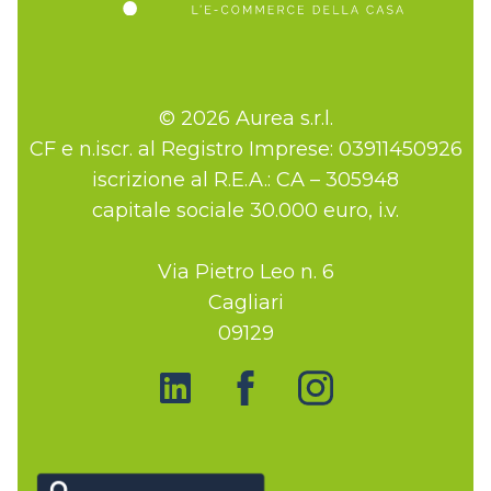
© 2026 Aurea s.r.l.
CF e n.iscr. al Registro Imprese: 03911450926
iscrizione al R.E.A.: CA – 305948
capitale sociale 30.000 euro, i.v.
Via Pietro Leo n. 6
Cagliari
09129