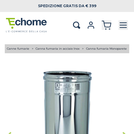
SPEDIZIONE
GRATIS DA € 399
A
Canne fumarie
Canna fumaria in acciaio Inox
Canna fumaria Monoparete