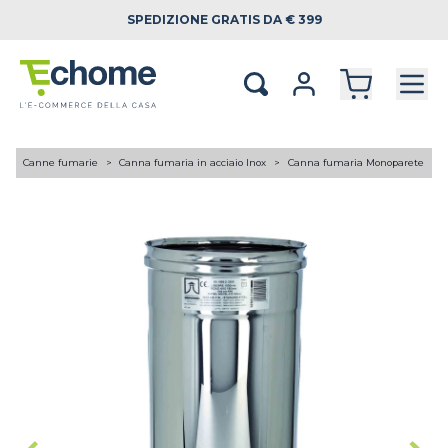
SPEDIZIONE
GRATIS DA € 399
A
Canne fumarie
Canna fumaria in acciaio Inox
Canna fumaria Monoparete