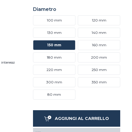
Diametro
100 mm
120 mm
130 mm
140 mm
150 mm
160 mm
180 mm
200 mm
 interessi
220 mm
250 mm
300 mm
350 mm
80 mm
AGGIUNGI AL CARRELLO