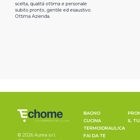
scelta, qualità ottima e personale 
subito pronto, gentile ed esaustivo. 
Ottima Azienda.
BAGNO
PRO
CUCINA
IL T
TERMOIDRAULICA
© 2026 Aurea s.r.l.
FAI DA TE