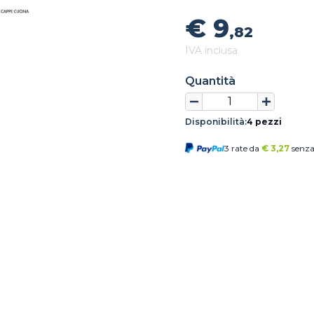
€ 9
,82
IVA inclusa
Quantità
Disponibilità:
4 pezzi
3 rate da
€
3,27
senza