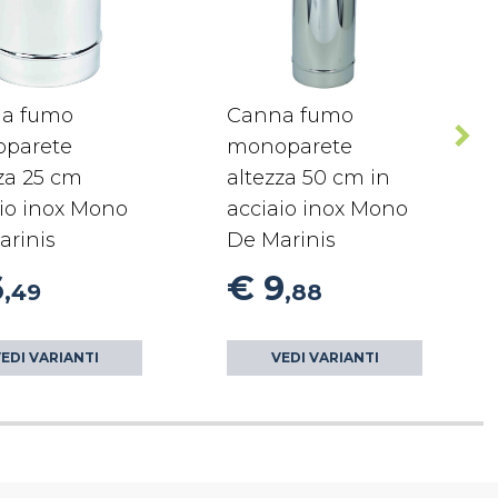
a fumo
Canna fumo
parete
monoparete
za 25 cm
altezza 50 cm in
io inox Mono
acciaio inox Mono
arinis
De Marinis
6
€ 9
,49
,88
EDI VARIANTI
VEDI VARIANTI