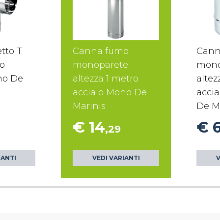
tto T
Canna fumo
Cann
o
monoparete
mono
no De
altezza 1 metro
altez
acciaio Mono De
accia
Marinis
De M
€ 14
€ 
,29
IANTI
VEDI VARIANTI
V