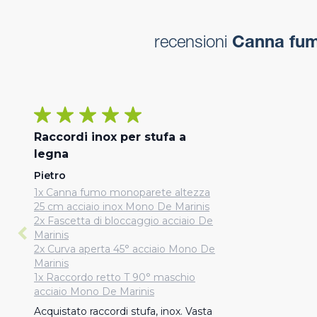
recensioni
Canna fumo
Raccordi inox per stufa a
legna
Pietro
1x Canna fumo monoparete altezza
25 cm acciaio inox Mono De Marinis
2x Fascetta di bloccaggio acciaio De
Marinis
2x Curva aperta 45° acciaio Mono De
Marinis
1x Raccordo retto T 90° maschio
acciaio Mono De Marinis
Acquistato raccordi stufa, inox. Vasta 