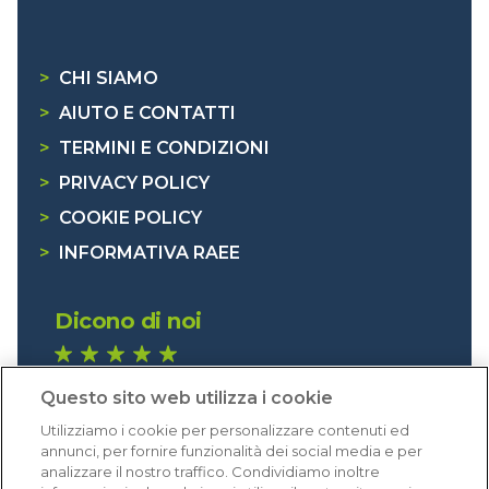
>
CHI SIAMO
>
AIUTO E CONTATTI
>
TERMINI E CONDIZIONI
>
PRIVACY POLICY
>
COOKIE POLICY
>
INFORMATIVA RAEE
Dicono di noi
1.641 recensioni
Questo sito web utilizza i cookie
Eccellente (4,8)
Utilizziamo i cookie per personalizzare contenuti ed
Acquisti verificati
annunci, per fornire funzionalità dei social media e per
analizzare il nostro traffico. Condividiamo inoltre