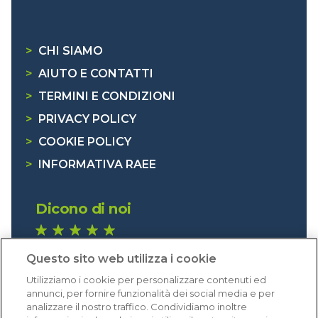
>
CHI SIAMO
>
AIUTO E CONTATTI
>
TERMINI E CONDIZIONI
>
PRIVACY POLICY
>
COOKIE POLICY
>
INFORMATIVA RAEE
Dicono di noi
1.640 recensioni
Questo sito web utilizza i cookie
Eccellente (4,8)
Utilizziamo i cookie per personalizzare contenuti ed
Acquisti verificati
annunci, per fornire funzionalità dei social media e per
analizzare il nostro traffico. Condividiamo inoltre