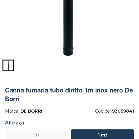
Canna fumaria tubo diritto 1m inox nero De
Borri
Marca:
DE BORRI
Codice:
93059041
Altezza
1 m
1 mt