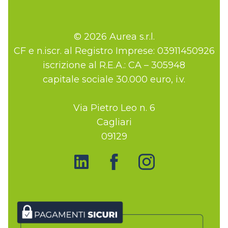
© 2026 Aurea s.r.l.
CF e n.iscr. al Registro Imprese: 03911450926
iscrizione al R.E.A.: CA – 305948
capitale sociale 30.000 euro, i.v.
Via Pietro Leo n. 6
Cagliari
09129