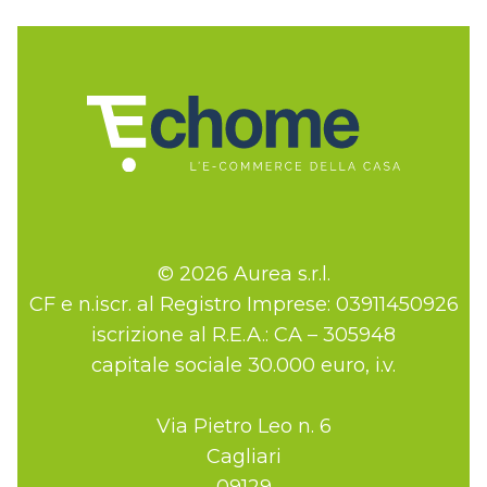
© 2026 Aurea s.r.l.
CF e n.iscr. al Registro Imprese: 03911450926
iscrizione al R.E.A.: CA – 305948
capitale sociale 30.000 euro, i.v.
Via Pietro Leo n. 6
Cagliari
09129