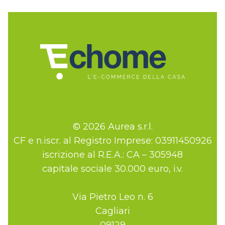
© 2026 Aurea s.r.l.
CF e n.iscr. al Registro Imprese: 03911450926
iscrizione al R.E.A.: CA – 305948
capitale sociale 30.000 euro, i.v.
Via Pietro Leo n. 6
Cagliari
09129