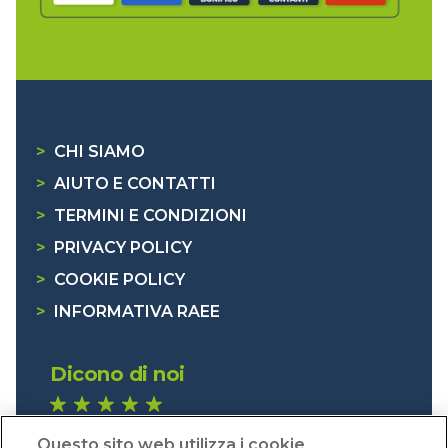
>
CHI SIAMO
>
AIUTO E CONTATTI
>
TERMINI E CONDIZIONI
>
PRIVACY POLICY
>
COOKIE POLICY
>
INFORMATIVA RAEE
Dicono di noi
1.641 recensioni
Questo sito web utilizza i cookie
Eccellente (4,8)