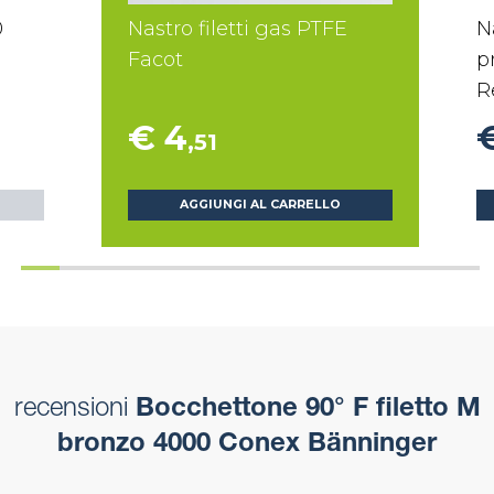
0
Nastro filetti gas PTFE
N
Facot
p
R
€ 4
,51
AGGIUNGI AL CARRELLO
recensioni
Bocchettone 90° F filetto M
bronzo 4000 Conex Bänninger