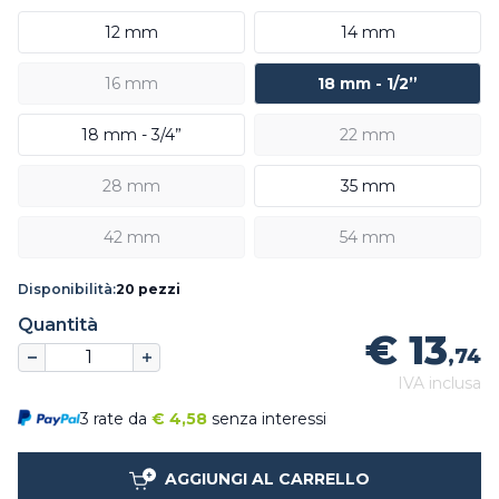
12 mm
14 mm
16 mm
18 mm - 1/2”
18 mm - 3/4”
22 mm
28 mm
35 mm
42 mm
54 mm
Disponibilità:
20 pezzi
Quantità
€ 13
,74
IVA inclusa
3 rate da
€
4,58
senza interessi
AGGIUNGI AL CARRELLO