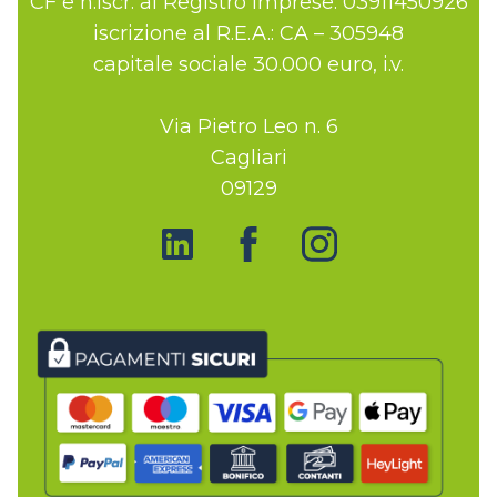
CF e n.iscr. al Registro Imprese: 03911450926
iscrizione al R.E.A.: CA – 305948
capitale sociale 30.000 euro, i.v.
Via Pietro Leo n. 6
Cagliari
09129