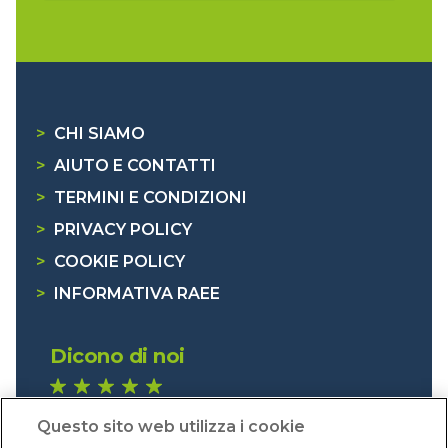
>
CHI SIAMO
>
AIUTO E CONTATTI
>
TERMINI E CONDIZIONI
>
PRIVACY POLICY
>
COOKIE POLICY
>
INFORMATIVA RAEE
Dicono di noi
1.640 recensioni
Questo sito web utilizza i cookie
Eccellente (4,8)