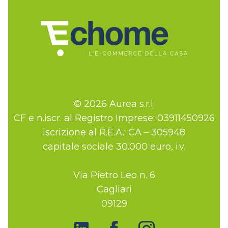
© 2026 Aurea s.r.l.
CF e n.iscr. al Registro Imprese: 03911450926
iscrizione al R.E.A.: CA – 305948
capitale sociale 30.000 euro, i.v.
Via Pietro Leo n. 6
Cagliari
09129