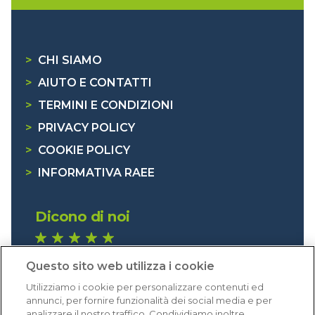
>
CHI SIAMO
>
AIUTO E CONTATTI
>
TERMINI E CONDIZIONI
>
PRIVACY POLICY
>
COOKIE POLICY
>
INFORMATIVA RAEE
Dicono di noi
1.640 recensioni
Questo sito web utilizza i cookie
Eccellente (4,8)
Utilizziamo i cookie per personalizzare contenuti ed
Acquisti verificati
annunci, per fornire funzionalità dei social media e per
analizzare il nostro traffico. Condividiamo inoltre