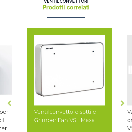
VENTILCONVETTORI
Prodotti correlati
per
Ventilconvettore sottile
V
il
Grimper Fan VSL Maxa
o
ter
V