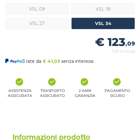
VSL 09
VSL 18
VSL 27
VSL 34
€ 123
,09
IVA inclusa
3 rate da
€
41,03
senza interessi
ASSISTENZA
TRASPORTO
2 ANNI
PAGAMENTO
ASSICURATA
ASSICURATO
GARANZIA
SICURO
Informazioni prodotto