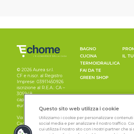
BAGNO
PRO
CUCINA
IL T
TERMOIDRAULICA
© 2026 Aurea s.r.l.
FAI DA TE
CF e n.iscr. al Registro
GREEN SHOP
Imprese: 03911450926
iscrizione al R.E.A.: CA –
305948
capitale sociale 30.000
euro, i.v.
Questo sito web utilizza i cookie
Via Pietro Leo n. 6
Utilizziamo i cookie per personalizzare contenuti 
Cagliari
social media e per analizzare il nostro traffico. 
09129
cui utilizza il nostro sito con i nostri partner che 