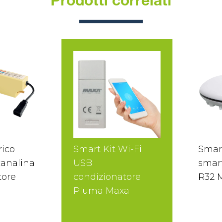
Prodotti correlati
ico
Smart Kit Wi-Fi
Smar
analina
USB
smar
tore
condizionatore
R32 
Pluma Maxa