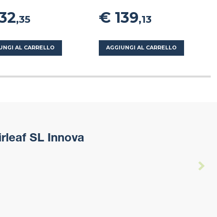
132
€ 139
,35
,13
UNGI AL CARRELLO
AGGIUNGI AL CARRELLO
irleaf SL Innova