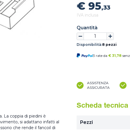
€ 95
,33
IVA inclusa
Quantità
Disponibilità:
8 pezzi
3 rate da
€
31,78
senz
ASSISTENZA
ASSICURATA
Scheda tecnica
. La coppia di piedini è
avimento, si adattano infatti al
Pezzi
sorio che rende il fancoil di