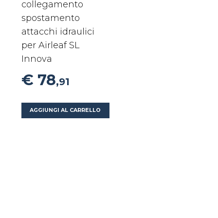
collegamento
spostamento
attacchi idraulici
per Airleaf SL
Innova
€ 78
,91
AGGIUNGI AL CARRELLO