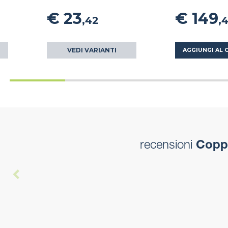
€ 23
€ 149
,42
,
VEDI VARIANTI
AGGIUNGI AL 
recensioni
Coppia