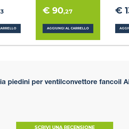
€ 90
€ 
43
,27
CARRELLO
AGGIUNGI AL CARRELLO
AGGI
 piedini per ventilconvettore fancoil A
SCRIVI UNA RECENSIONE