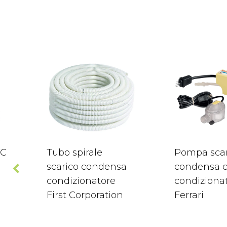
VC
Tubo spirale
Pompa scar
scarico condensa
condensa c
condizionatore
condiziona
First Corporation
Ferrari