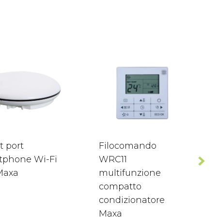
t port
Filocomando
tphone Wi-Fi
WRC11
Maxa
multifunzione
compatto
condizionatore
Maxa