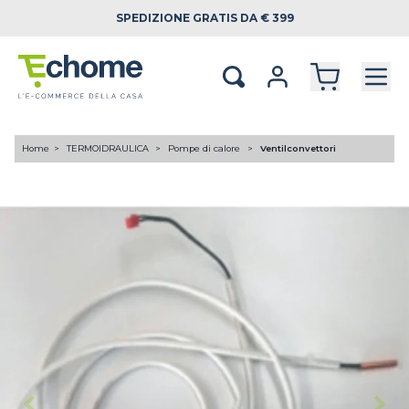
SPEDIZIONE
GRATIS DA € 399
Home
TERMOIDRAULICA
Pompe di calore
Ventilconvettori