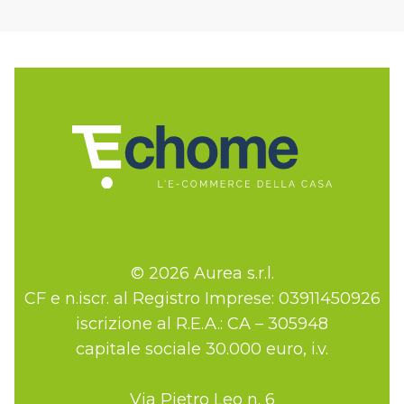
© 2026 Aurea s.r.l.
CF e n.iscr. al Registro Imprese: 03911450926
iscrizione al R.E.A.: CA – 305948
capitale sociale 30.000 euro, i.v.
Via Pietro Leo n. 6