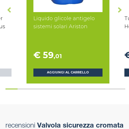
r
Liquido glicole antigelo
T
lus
sistemi solari Ariston
H
€ 59
,01
AGGIUNGI AL CARRELLO
recensioni
Valvola sicurezza cromata