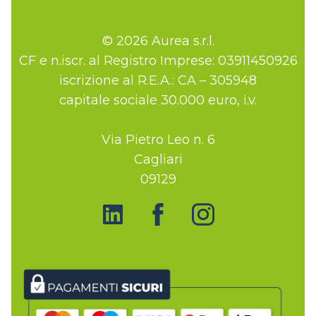
© 2026 Aurea s.r.l.
CF e n.iscr. al Registro Imprese: 03911450926
iscrizione al R.E.A.: CA – 305948
capitale sociale 30.000 euro, i.v.
Via Pietro Leo n. 6
Cagliari
09129