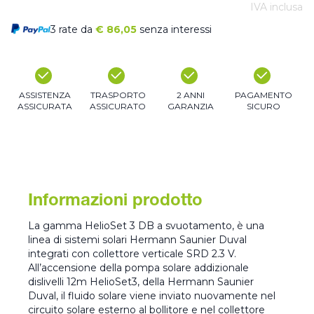
IVA inclusa
3 rate da
€
86,05
senza interessi
ASSISTENZA
TRASPORTO
2 ANNI
PAGAMENTO
ASSICURATA
ASSICURATO
GARANZIA
SICURO
Informazioni prodotto
La gamma HelioSet 3 DB a svuotamento, è una
linea di sistemi solari Hermann Saunier Duval
integrati con collettore verticale SRD 2.3 V.
All’accensione della pompa solare addizionale
dislivelli 12m HelioSet3, della Hermann Saunier
Duval, il fluido solare viene inviato nuovamente nel
circuito solare esterno al bollitore e nel collettore