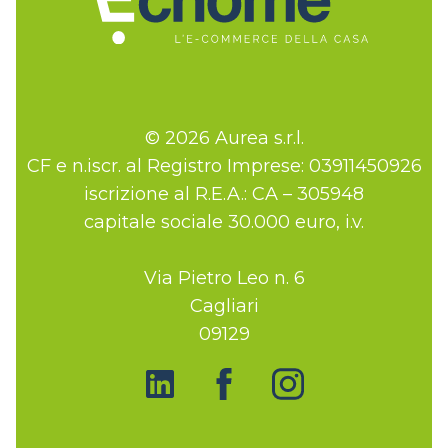
© 2026 Aurea s.r.l.
CF e n.iscr. al Registro Imprese: 03911450926
iscrizione al R.E.A.: CA – 305948
capitale sociale 30.000 euro, i.v.
Via Pietro Leo n. 6
Cagliari
09129