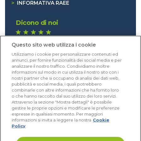
>
INFORMATIVA RAEE
Dicono di noi
1.640 recensioni
Questo sito web utilizza i cookie
Eccellente (4,8)
Utilizziamo i cookie per personalizzare contenuti ed
Acquisti verificati
annunci, per fornire funzionalità dei social media e per
analizzare il nostro traffico. Condividiamo inoltre
informazioni sul modo in cui utilizza il nostro sito con i
nostri partner che si occupano di analisi dei dati web,
pubblicità e social media, i quali potrebbero
combinarle con altre informazioni che ha fornito loro
o che hanno raccolto dal suo utilizzo dei loro servizi.
Attraverso la sezione "Mostra dettagli" è possibile
gestire le proprie opzioni e modificare le preferenze
espresse in qualsiasi momento. Per maggiori
informazioni si invita a leggere la nostra
Cookie
Policy