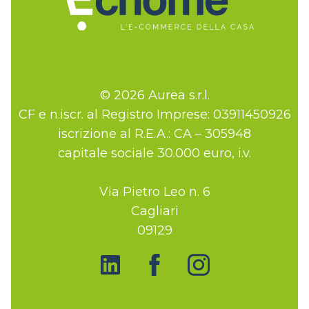
© 2026 Aurea s.r.l.
CF e n.iscr. al Registro Imprese: 03911450926
iscrizione al R.E.A.: CA – 305948
capitale sociale 30.000 euro, i.v.
Via Pietro Leo n. 6
Cagliari
09129