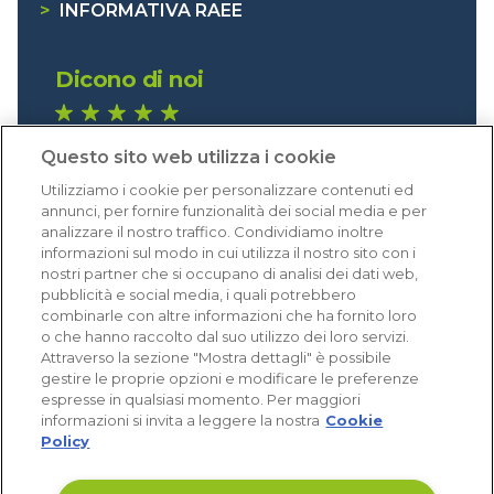
>
INFORMATIVA RAEE
Dicono di noi
1.640 recensioni
Questo sito web utilizza i cookie
Eccellente (4,8)
Utilizziamo i cookie per personalizzare contenuti ed
Acquisti verificati
annunci, per fornire funzionalità dei social media e per
analizzare il nostro traffico. Condividiamo inoltre
informazioni sul modo in cui utilizza il nostro sito con i
nostri partner che si occupano di analisi dei dati web,
pubblicità e social media, i quali potrebbero
combinarle con altre informazioni che ha fornito loro
o che hanno raccolto dal suo utilizzo dei loro servizi.
Attraverso la sezione "Mostra dettagli" è possibile
gestire le proprie opzioni e modificare le preferenze
espresse in qualsiasi momento. Per maggiori
informazioni si invita a leggere la nostra
Cookie
Policy