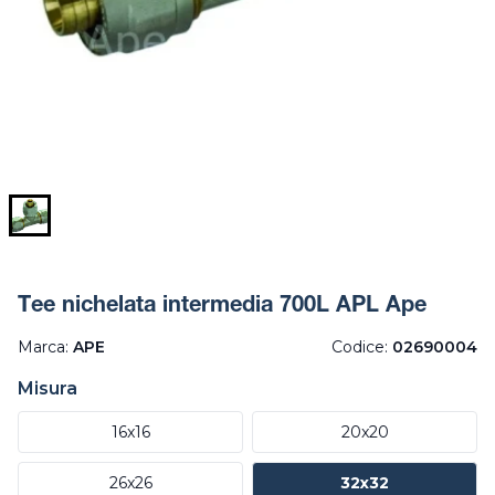
Tee nichelata intermedia 700L APL Ape
Marca:
APE
Codice:
02690004
Misura
16x16
20x20
26x26
32x32