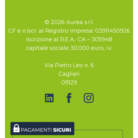
© 2026 Aurea s.r.l.
CF e n.iscr. al Registro Imprese: 03911450926
iscrizione al R.E.A.: CA – 305948
capitale sociale 30.000 euro, i.v.
Via Pietro Leo n. 6
Cagliari
09129