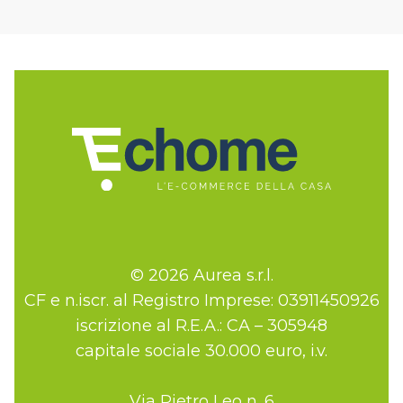
© 2026 Aurea s.r.l.
CF e n.iscr. al Registro Imprese: 03911450926
iscrizione al R.E.A.: CA – 305948
capitale sociale 30.000 euro, i.v.
Via Pietro Leo n. 6