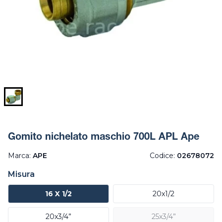
Gomito nichelato maschio 700L APL Ape
Marca:
APE
Codice:
02678072
Misura
16 X 1/2
20x1/2
20x3/4”
25x3/4”