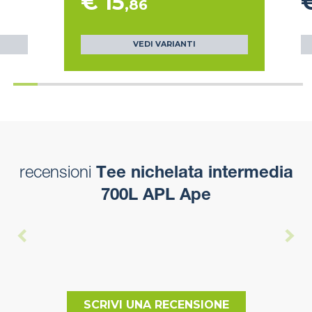
€ 15
€
,86
VEDI VARIANTI
recensioni
Tee nichelata intermedia
700L APL Ape
SCRIVI UNA RECENSIONE