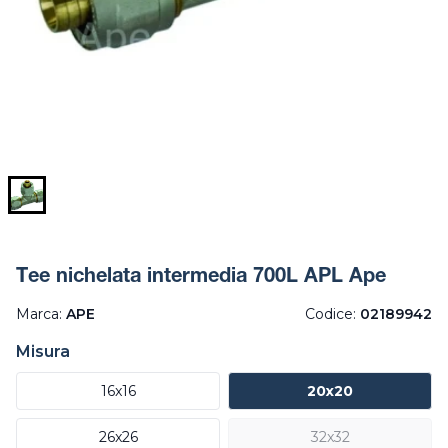
Tee nichelata intermedia 700L APL Ape
Marca:
APE
Codice:
02189942
Misura
16x16
20x20
26x26
32x32