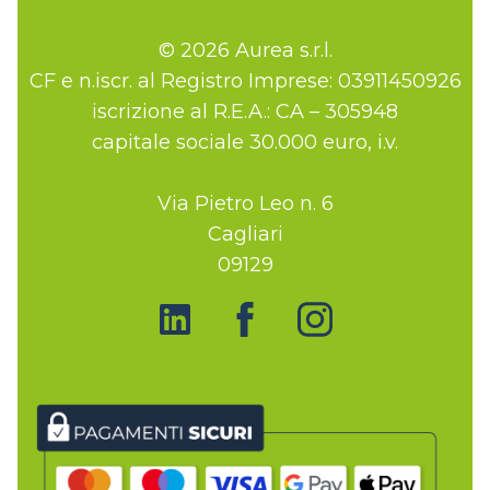
© 2026 Aurea s.r.l.
CF e n.iscr. al Registro Imprese: 03911450926
iscrizione al R.E.A.: CA – 305948
capitale sociale 30.000 euro, i.v.
Via Pietro Leo n. 6
Cagliari
09129