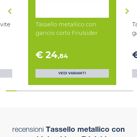
vite
Tassello metallico con
T
gancio corto Friulsider
g
€ 24
,84
VEDI VARIANTI
recensioni
Tassello metallico con