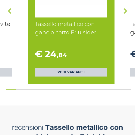
vite
Tassello metallico con
T
gancio corto Friulsider
g
€ 24
,84
VEDI VARIANTI
recensioni
Tassello metallico con