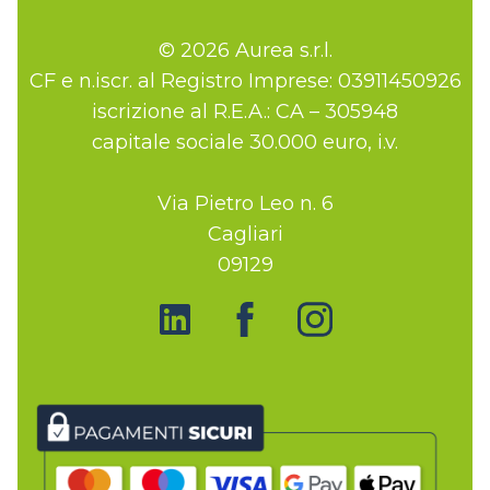
© 2026 Aurea s.r.l.
CF e n.iscr. al Registro Imprese: 03911450926
iscrizione al R.E.A.: CA – 305948
capitale sociale 30.000 euro, i.v.
Via Pietro Leo n. 6
Cagliari
09129