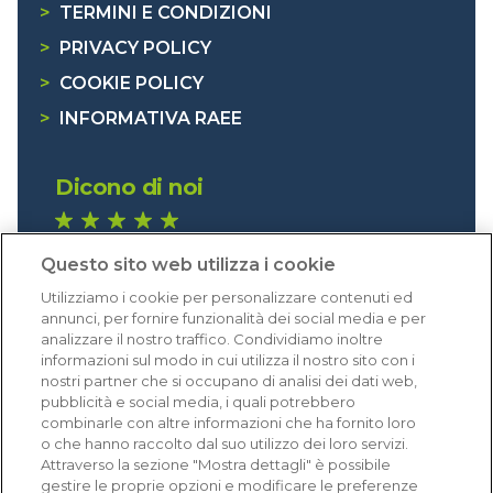
>
TERMINI E CONDIZIONI
>
PRIVACY POLICY
>
COOKIE POLICY
>
INFORMATIVA RAEE
Dicono di noi
1.640 recensioni
Questo sito web utilizza i cookie
Eccellente (4,8)
Utilizziamo i cookie per personalizzare contenuti ed
Acquisti verificati
annunci, per fornire funzionalità dei social media e per
analizzare il nostro traffico. Condividiamo inoltre
informazioni sul modo in cui utilizza il nostro sito con i
nostri partner che si occupano di analisi dei dati web,
pubblicità e social media, i quali potrebbero
combinarle con altre informazioni che ha fornito loro
o che hanno raccolto dal suo utilizzo dei loro servizi.
Attraverso la sezione "Mostra dettagli" è possibile
gestire le proprie opzioni e modificare le preferenze