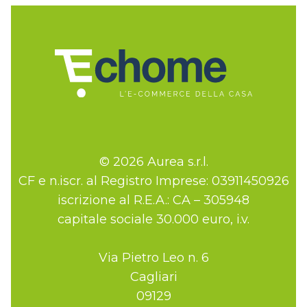
© 2026 Aurea s.r.l.
CF e n.iscr. al Registro Imprese: 03911450926
iscrizione al R.E.A.: CA – 305948
capitale sociale 30.000 euro, i.v.
Via Pietro Leo n. 6
Cagliari
09129