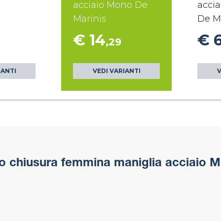
acciaio Mono De
accia
Marinis
De M
€ 14
€ 
,29
IANTI
VEDI VARIANTI
V
 chiusura femmina maniglia acciaio M