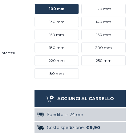
100 mm
120 mm
130 mm
140 mm
150 mm
160 mm
180 mm
200 mm
interessi
220 mm
250 mm
80 mm
AGGIUNGI AL CARRELLO
Spedito in 24 ore
Costo spedizione:
€9,90