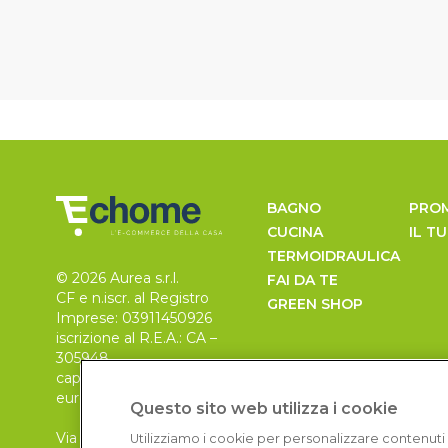
BAGNO
PRO
CUCINA
IL T
TERMOIDRAULICA
© 2026 Aurea s.r.l.
FAI DA TE
CF e n.iscr. al Registro
GREEN SHOP
Imprese: 03911450926
iscrizione al R.E.A.: CA –
305948
capitale sociale 30.000
euro, i.v.
Questo sito web utilizza i cookie
Via Pietro Leo n. 6
Utilizziamo i cookie per personalizzare contenuti 