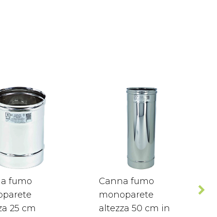
a fumo
Canna fumo
parete
monoparete
za 25 cm
altezza 50 cm in