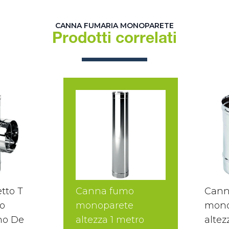
CANNA FUMARIA MONOPARETE
Prodotti correlati
tto T
Canna fumo
Cann
o
monoparete
mono
no De
altezza 1 metro
altez