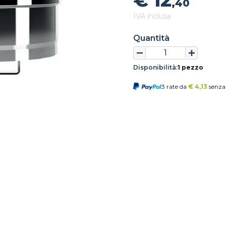
€ 12
,40
IVA inclusa
Quantità
Disponibilità:
1 pezzo
3 rate da
€
4,13
senza 