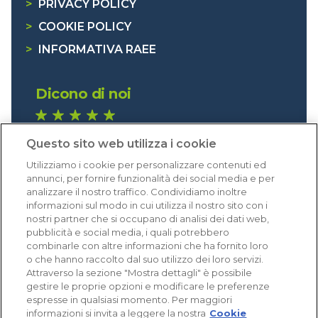
>
PRIVACY POLICY
>
COOKIE POLICY
>
INFORMATIVA RAEE
Dicono di noi
1.640 recensioni
Questo sito web utilizza i cookie
Eccellente (4,8)
Utilizziamo i cookie per personalizzare contenuti ed
Acquisti verificati
annunci, per fornire funzionalità dei social media e per
analizzare il nostro traffico. Condividiamo inoltre
informazioni sul modo in cui utilizza il nostro sito con i
nostri partner che si occupano di analisi dei dati web,
pubblicità e social media, i quali potrebbero
combinarle con altre informazioni che ha fornito loro
o che hanno raccolto dal suo utilizzo dei loro servizi.
Attraverso la sezione "Mostra dettagli" è possibile
gestire le proprie opzioni e modificare le preferenze
espresse in qualsiasi momento. Per maggiori
informazioni si invita a leggere la nostra
Cookie