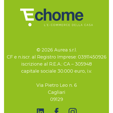
© 2026 Aurea s.r.l.
CF e n.iscr. al Registro Imprese: 03911450926
iscrizione al R.E.A.: CA – 305948
capitale sociale 30.000 euro, i.v.
Via Pietro Leo n. 6
Cagliari
09129