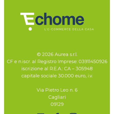
© 2026 Aurea s.r.l.
CF e n.iscr. al Registro Imprese: 03911450926
iscrizione al R.E.A.: CA – 305948
capitale sociale 30.000 euro, i.v.
Via Pietro Leo n. 6
Cagliari
09129