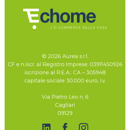
© 2026 Aurea s.r.l.
CF e n.iscr. al Registro Imprese: 03911450926
iscrizione al R.E.A.: CA – 305948
capitale sociale 30.000 euro, i.v.
Via Pietro Leo n. 6
Cagliari
09129