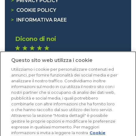
>
PRIVACY POLICY
>
COOKIE POLICY
>
INFORMATIVA RAEE
Dicono di noi
1.641 recensioni
Questo sito web utilizza i cookie
Eccellente (4,8)
Utilizziamo i cookie per personalizzare contenuti ed
Acquisti verificati
annunci, per fornire funzionalità dei social media e per
analizzare il nostro traffico. Condividiamo inoltre
informazioni sul modo in cui utilizza il nostro sito con i
nostri partner che si occupano di analisi dei dati web,
pubblicità e social media, i quali potrebbero
combinarle con altre informazioni che ha fornito loro
o che hanno raccolto dal suo utilizzo dei loro servizi.
Attraverso la sezione "Mostra dettagli" è possibile
gestire le proprie opzioni e modificare le preferenze
espresse in qualsiasi momento. Per maggiori
informazioni si invita a leggere la nostra
Cookie