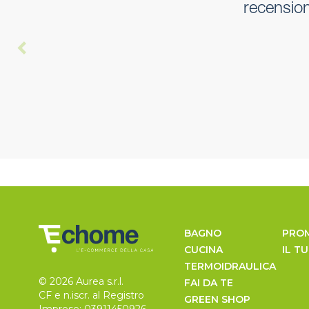
recension
BAGNO
PRO
CUCINA
IL T
TERMOIDRAULICA
© 2026 Aurea s.r.l.
FAI DA TE
CF e n.iscr. al Registro
GREEN SHOP