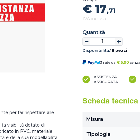
€ 17
,71
IVA inclusa
Quantità
Disponibilità:
18 pezzi
3 rate da
€
5,90
senza
ASSISTENZA
ASSICURATA
Scheda tecnica
te per far rispettare alle
Misura
ta visibilità dotato di
bbricato in PVC, materiale
Tipologia
lità e della sua modellabilità