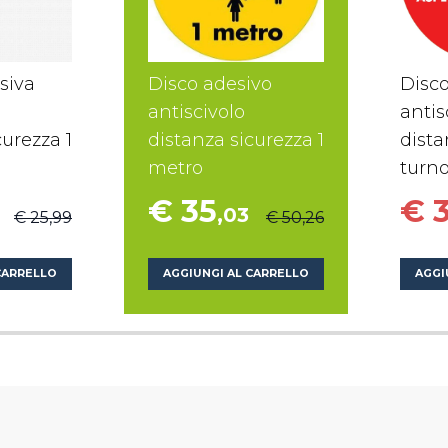
esiva
Disco adesivo
Disco
antiscivolo
antis
curezza 1
distanza sicurezza 1
dista
metro
turn
€ 35
€ 
,03
€ 25,99
€ 50,26
CARRELLO
AGGIUNGI AL CARRELLO
AGGI