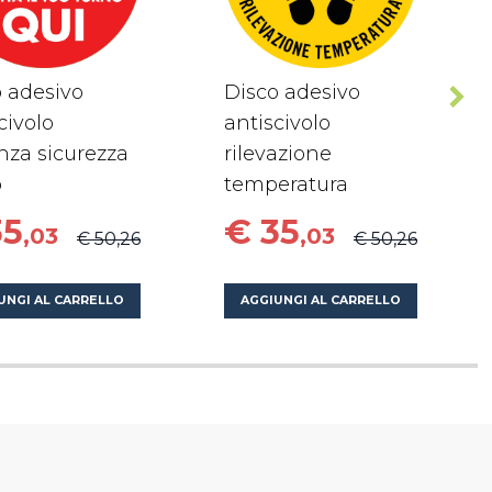
 adesivo
Disco adesivo
civolo
antiscivolo
nza sicurezza
rilevazione
o
temperatura
35
€ 35
,03
,03
€ 50,26
€ 50,26
UNGI AL CARRELLO
AGGIUNGI AL CARRELLO