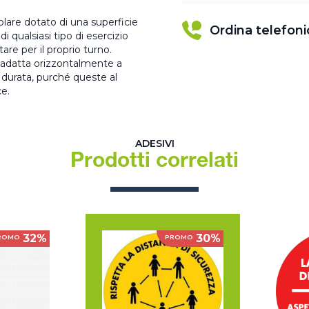
olare dotato di una superficie
Ordina telefon
i qualsiasi tipo di esercizio
are per il proprio turno.
si adatta orizzontalmente a
 durata, purché queste al
ce.
ADESIVI
Prodotti correlati
32%
30%
ROMO
PROMO