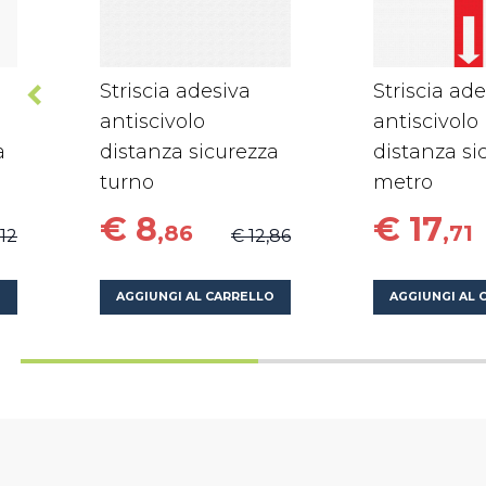
Striscia adesiva
Striscia ad
antiscivolo
antiscivolo
a
distanza sicurezza
distanza si
turno
metro
€ 8
€ 17
,86
,71
,12
€ 12,86
O
AGGIUNGI AL CARRELLO
AGGIUNGI AL 