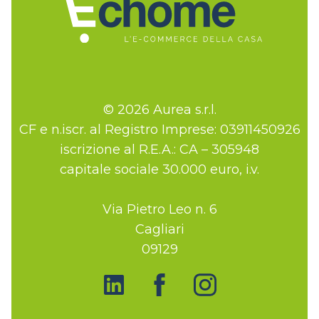
© 2026 Aurea s.r.l.
CF e n.iscr. al Registro Imprese: 03911450926
iscrizione al R.E.A.: CA – 305948
capitale sociale 30.000 euro, i.v.
Via Pietro Leo n. 6
Cagliari
09129