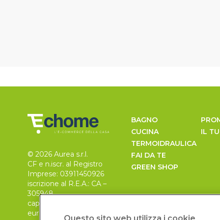
BAGNO
PRO
CUCINA
IL T
TERMOIDRAULICA
© 2026 Aurea s.r.l.
FAI DA TE
CF e n.iscr. al Registro
GREEN SHOP
Imprese: 03911450926
iscrizione al R.E.A.: CA –
305948
capitale sociale 30.000
euro, i.v.
Questo sito web utilizza i cookie