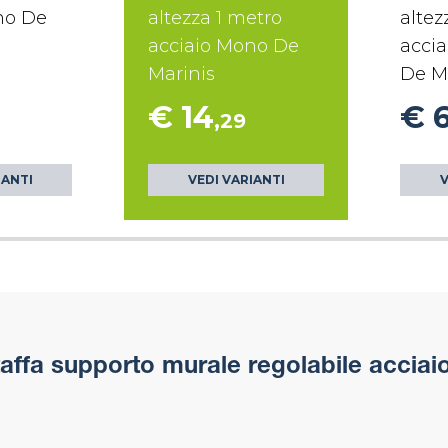
no De
altezza 1 metro
altez
acciaio Mono De
accia
Marinis
De M
€ 14
€ 
,29
IANTI
VEDI VARIANTI
V
affa supporto murale regolabile acciai