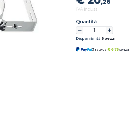
€ 20
,26
IVA inclusa
Quantità
Disponibilità:
6 pezzi
3 rate da
€
6,75
senza 