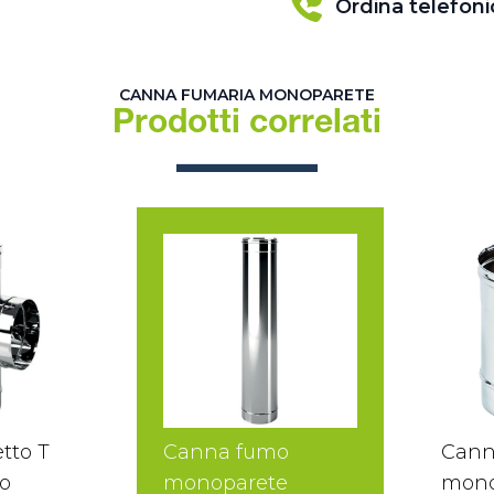
Ordina telefon
CANNA FUMARIA MONOPARETE
Prodotti correlati
tto T
Canna fumo
Cann
o
monoparete
mono