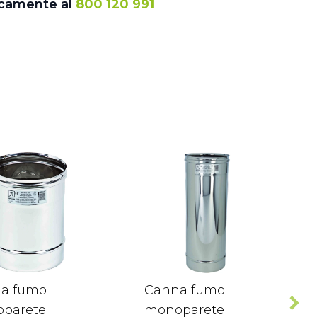
icamente al
800 120 991
a fumo
Canna fumo
parete
monoparete