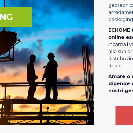
geotecnica
arredament
ING
packaging
ECHOME è
online es
incarna i v
alla sua o
distribuzi
finale.
Amare o d
dipende d
nostri ges