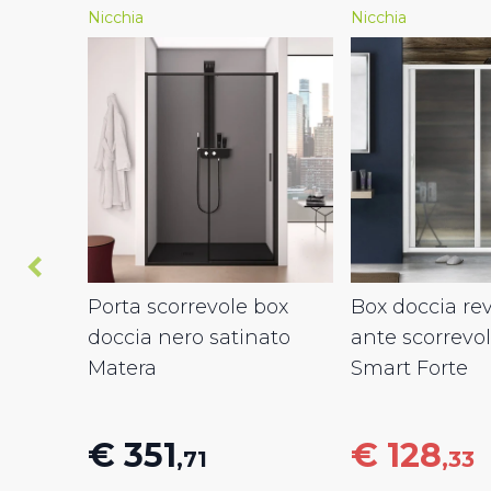
Nicchia
Nicchia
Porta scorrevole box
Box doccia rev
doccia nero satinato
ante scorrevo
Matera
Smart Forte
€ 351
€ 128
,71
,33