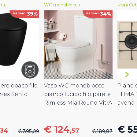
nto
WC monoblocco
Piani Cot
39%
34%
PROMO
PROMO
ro opaco filo
Vaso WC monoblocco
Piano c
m-ex Sento
bianco lucido filo parete
FHMA 
Rimless Mia Round VitrA
avena 
€ 124
€ 5
,34
,57
€ 395,09
€ 189,87