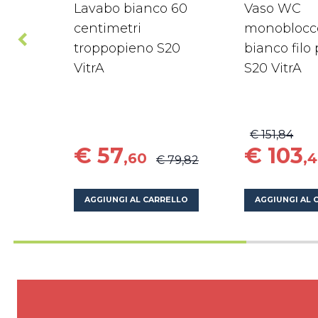
Lavabo bianco 60
Vaso WC
centimetri
monoblocc
troppopieno S20
bianco filo
VitrA
S20 VitrA
€ 151,84
€ 57
€ 103
,60
,
€ 79,82
AGGIUNGI AL CARRELLO
AGGIUNGI AL 