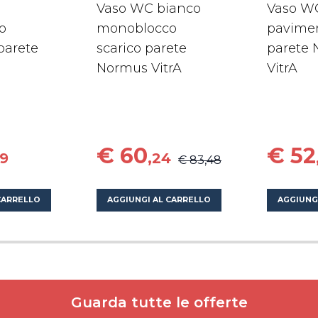
Vaso WC bianco
Vaso W
o
monoblocco
pavimen
 parete
scarico parete
parete
Normus VitrA
VitrA
€ 60
€ 52
49
,24
€ 83,48
CARRELLO
AGGIUNGI AL CARRELLO
AGGIUNG
Guarda tutte le offerte