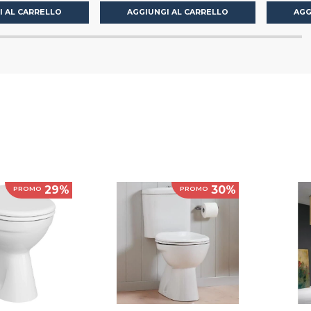
I AL CARRELLO
AGGIUNGI AL CARRELLO
AGG
29%
30%
PROMO
PROMO