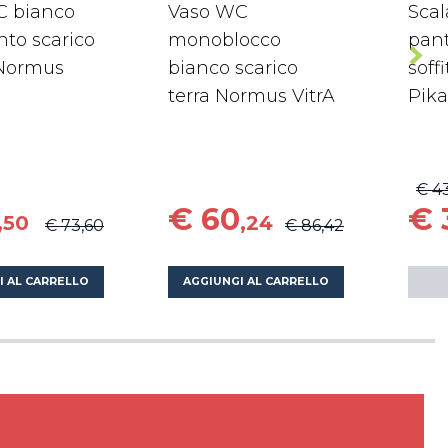
C bianco
Vaso WC
Scal
to scarico
monoblocco
pant
 Normus
bianco scarico
soffi
terra Normus VitrA
Pik
€ 4
€ 60
€ 
,50
,24
€ 73,60
€ 86,42
I AL CARRELLO
AGGIUNGI AL CARRELLO