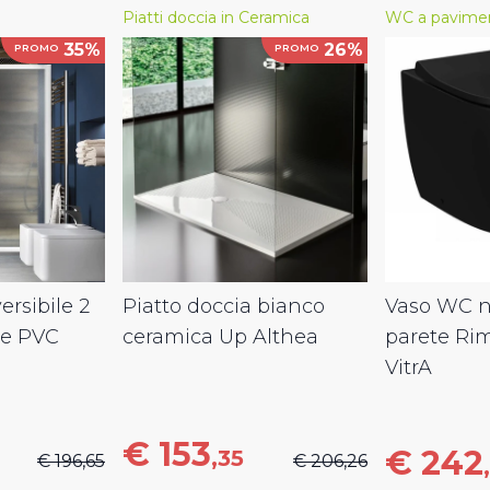
Piatti doccia in Ceramica
WC a pavime
35%
26%
PROMO
PROMO
ersibile 2
Piatto doccia bianco
Vaso WC ne
le PVC
ceramica Up Althea
parete Ri
VitrA
€ 153
€ 242
,35
€ 196,65
€ 206,26