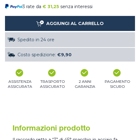
3 rate da
€
31,25
senza interessi
AGGIUNGI AL CARRELLO
Spedito in 24 ore
Costo spedizione:
€9,90
ASSISTENZA
TRASPORTO
2 ANNI
PAGAMENTO
ASSICURATA
ASSICURATO
GARANZIA
SICURO
Informazioni prodotto
Il raccordo retto a “T” di 45° maschio in acciaio fa