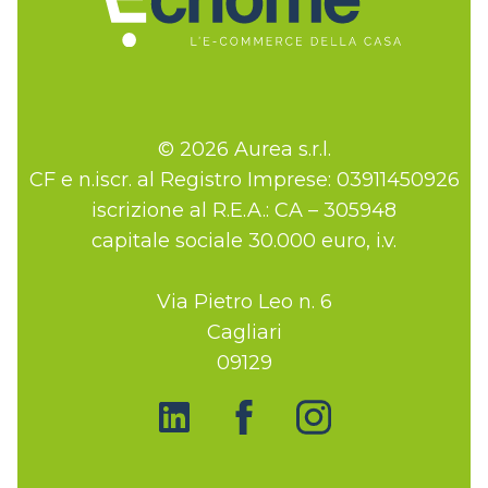
© 2026 Aurea s.r.l.
CF e n.iscr. al Registro Imprese: 03911450926
iscrizione al R.E.A.: CA – 305948
capitale sociale 30.000 euro, i.v.
Via Pietro Leo n. 6
Cagliari
09129