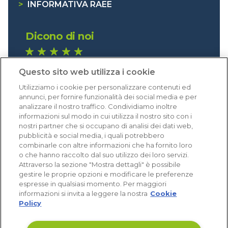
>
INFORMATIVA RAEE
Dicono di noi
1.640 recensioni
Questo sito web utilizza i cookie
Eccellente (4,8)
Utilizziamo i cookie per personalizzare contenuti ed
Acquisti verificati
annunci, per fornire funzionalità dei social media e per
analizzare il nostro traffico. Condividiamo inoltre
informazioni sul modo in cui utilizza il nostro sito con i
nostri partner che si occupano di analisi dei dati web,
pubblicità e social media, i quali potrebbero
combinarle con altre informazioni che ha fornito loro
o che hanno raccolto dal suo utilizzo dei loro servizi.
Attraverso la sezione "Mostra dettagli" è possibile
gestire le proprie opzioni e modificare le preferenze
espresse in qualsiasi momento. Per maggiori
informazioni si invita a leggere la nostra
Cookie
Policy