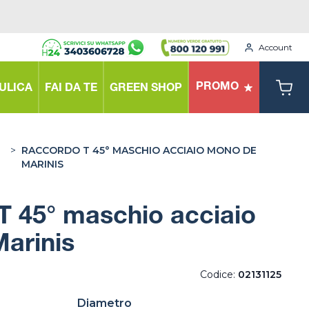
Account
PROMO
ULICA
FAI DA TE
GREEN SHOP
>
RACCORDO T 45° MASCHIO ACCIAIO MONO DE
MARINIS
T 45° maschio acciaio
arinis
Codice:
02131125
Diametro