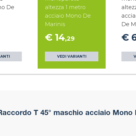
no De
altezza 1 metro
altez
acciaio Mono De
accia
Marinis
De M
€ 14
€ 
,29
IANTI
VEDI VARIANTI
V
accordo T 45° maschio acciaio Mono 