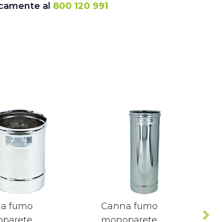
icamente al
800 120 991
a fumo
Canna fumo
parete
monoparete