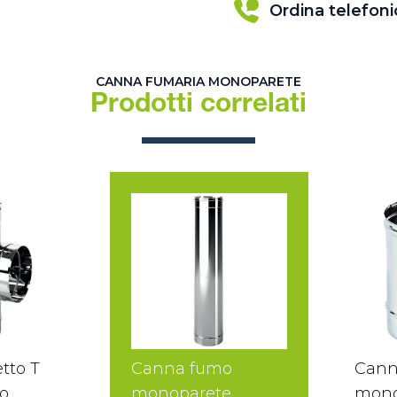
Ordina telefon
CANNA FUMARIA MONOPARETE
Prodotti correlati
tto T
Canna fumo
Cann
o
monoparete
mono