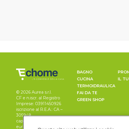
BAGNO
PRO
CUCINA
IL T
TERMOIDRAULICA
© 2026 Aurea s.r.l.
FAI DA TE
CF e n.iscr. al Registro
GREEN SHOP
Imprese: 03911450926
iscrizione al R.E.A.: CA –
305948
capitale sociale 30.000
euro, i.v.