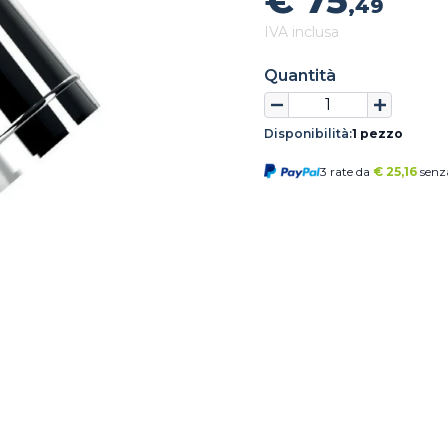
€ 75
,49
IVA inclusa
Quantità
Disponibilità:
1 pezzo
3 rate da
€
25,16
senza