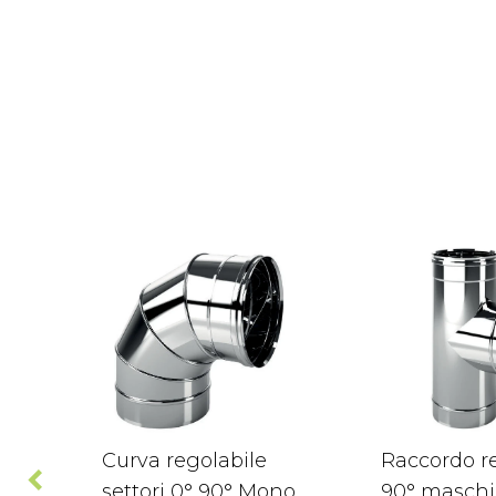
Curva regolabile
Raccordo re
settori 0° 90° Mono
90° maschi