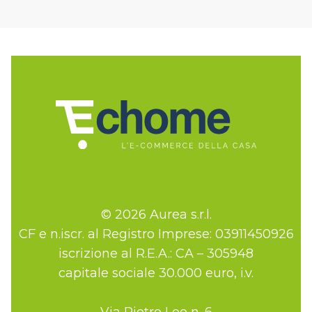
© 2026 Aurea s.r.l.
CF e n.iscr. al Registro Imprese: 03911450926
iscrizione al R.E.A.: CA – 305948
capitale sociale 30.000 euro, i.v.
Via Pietro Leo n. 6