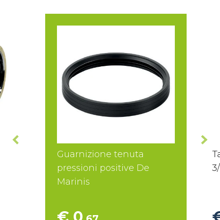
Guarnizione tenuta
T
pressioni positive De
3
Marinis
€ 0
,67