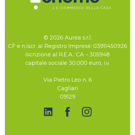
© 2026 Aurea s.r.l.
CF e n.iscr. al Registro Imprese: 03911450926
iscrizione al R.E.A.: CA – 305948
capitale sociale 30.000 euro, i.v.
Via Pietro Leo n. 6
Cagliari
09129