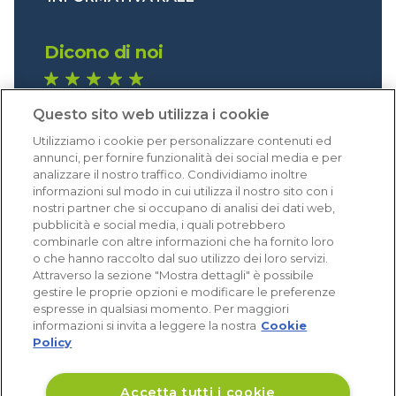
Dicono di noi
1.641 recensioni
Questo sito web utilizza i cookie
Eccellente (4,8)
Utilizziamo i cookie per personalizzare contenuti ed
Acquisti verificati
annunci, per fornire funzionalità dei social media e per
analizzare il nostro traffico. Condividiamo inoltre
informazioni sul modo in cui utilizza il nostro sito con i
nostri partner che si occupano di analisi dei dati web,
pubblicità e social media, i quali potrebbero
combinarle con altre informazioni che ha fornito loro
o che hanno raccolto dal suo utilizzo dei loro servizi.
Attraverso la sezione "Mostra dettagli" è possibile
gestire le proprie opzioni e modificare le preferenze
espresse in qualsiasi momento. Per maggiori
informazioni si invita a leggere la nostra
Cookie
Policy
Accetta tutti i cookie