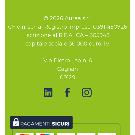
© 2026 Aurea s.r.l.
CF e n.iscr. al Registro Imprese: 03911450926
iscrizione al R.E.A.: CA – 305948
capitale sociale 30.000 euro, i.v.
Via Pietro Leo n. 6
Cagliari
09129