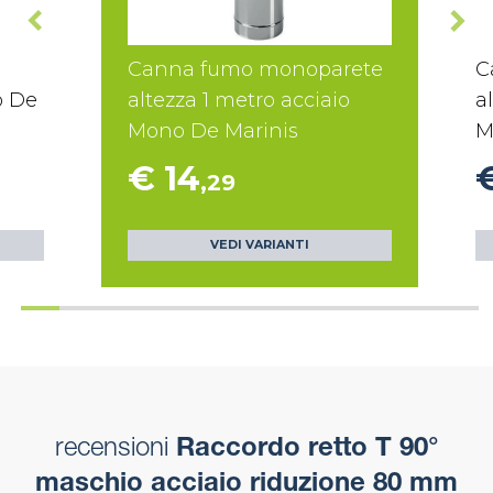
Canna fumo monoparete
C
o De
altezza 1 metro acciaio
a
Mono De Marinis
M
€ 14
,29
VEDI VARIANTI
recensioni
Raccordo retto T 90°
maschio acciaio riduzione 80 mm