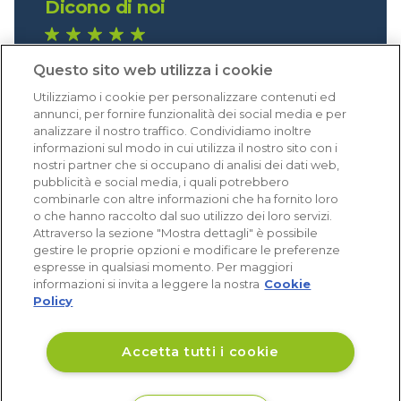
Dicono di noi
1.641 recensioni
Questo sito web utilizza i cookie
Eccellente (4,8)
Utilizziamo i cookie per personalizzare contenuti ed
Acquisti verificati
annunci, per fornire funzionalità dei social media e per
analizzare il nostro traffico. Condividiamo inoltre
informazioni sul modo in cui utilizza il nostro sito con i
nostri partner che si occupano di analisi dei dati web,
pubblicità e social media, i quali potrebbero
combinarle con altre informazioni che ha fornito loro
o che hanno raccolto dal suo utilizzo dei loro servizi.
Attraverso la sezione "Mostra dettagli" è possibile
gestire le proprie opzioni e modificare le preferenze
espresse in qualsiasi momento. Per maggiori
informazioni si invita a leggere la nostra
Cookie
Policy
Accetta tutti i cookie