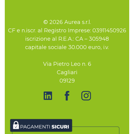
© 2026 Aurea s.r.l.
CF e n.iscr. al Registro Imprese: 03911450926
iscrizione al R.E.A.: CA – 305948
capitale sociale 30.000 euro, i.v.
Via Pietro Leo n. 6
Cagliari
09129